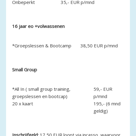
Onbeperkt
35,- EUR p/mnd
16 jaar eo +volwassenen
*Groepslessen & Bootcamp
38,50 EUR p/mnd
Small Group
*All In ( small group training,
59,- EUR
groepslessen en bootcap)
p/mnd
20 x kaart
195,- (6 mnd
geldig)
Inschrijfgeld:
17,50 EUR loopt via incasso, waarvoor