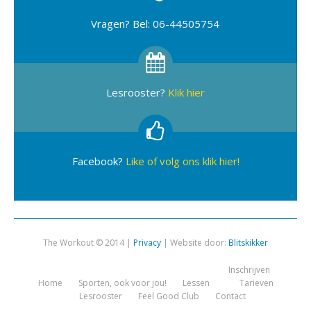
Vragen? Bel: 06-44505754
Lesrooster?
Klik hier
Facebook?
Like of volg ons klik hier!
The Workout © 2014 |
Privacy
| Website door:
Blitskikker
Inschrijven
Home
Sporten, ook voor jou!
Lessen
Tarieven
Lesrooster
Feel Good Club
Contact