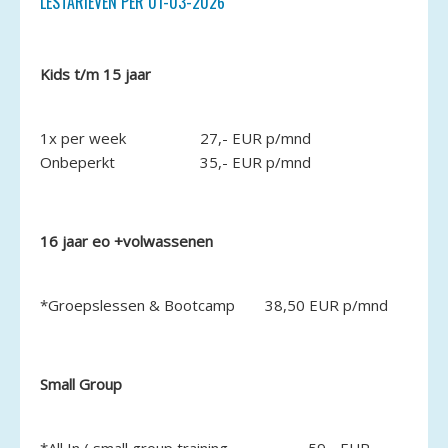
LESTARIEVEN PER 01-03-2026
Kids t/m 15 jaar
1x per week
27,- EUR p/mnd
Onbeperkt
35,- EUR p/mnd
16 jaar eo +volwassenen
*Groepslessen & Bootcamp
38,50 EUR p/mnd
Small Group
*All In ( small group training,
59,- EUR