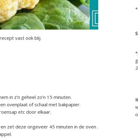
*
S
recept vast ook blij.
*
g
2
em in z’n geheel zo’n 15 minuten.
I
n ovenplaat of schaal met bakpapier.
w
roensap etc door elkaar.
o
en zet deze ongeveer 45 minuten in de oven .
appel.