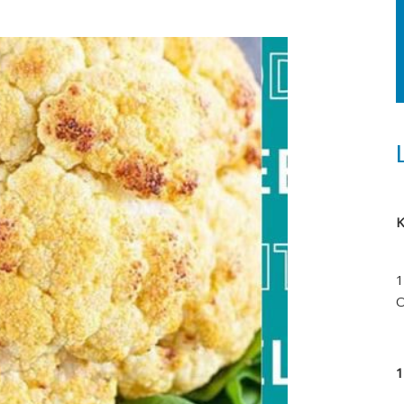
K
1
O
1