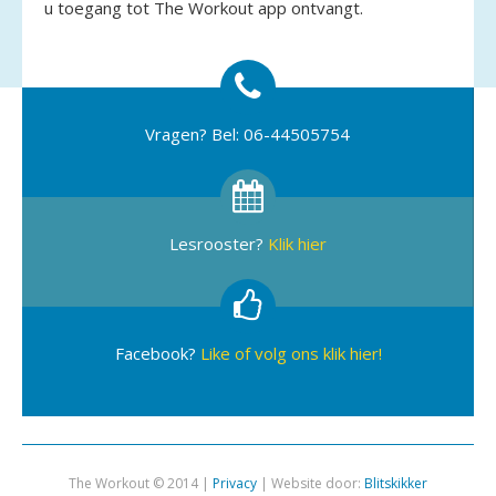
u toegang tot The Workout app ontvangt.
Vragen? Bel: 06-44505754
Lesrooster?
Klik hier
Facebook?
Like of volg ons klik hier!
The Workout © 2014 |
Privacy
| Website door:
Blitskikker